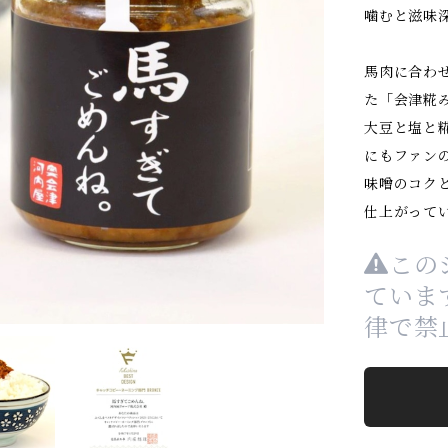
噛むと滋味
馬肉に合わ
た「会津糀
大豆と塩と
にもファン
味噌のコク
仕上がって
この
ていま
律で禁