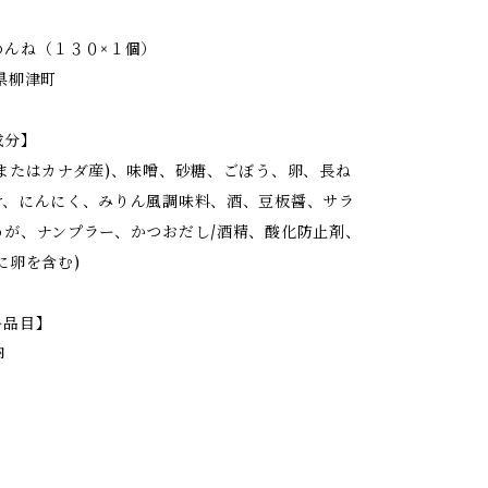
めんね（１３０×１個）
県柳津町
成分】
産またはカナダ産)、味噌、砂糖、ごぼう、卵、長ね
け、にんにく、みりん風調味料、酒、豆板醤、サラ
うが、ナンプラー、かつおだし/酒精、酸化防止剤、
に卵を含む)
ー品目】
卵
】