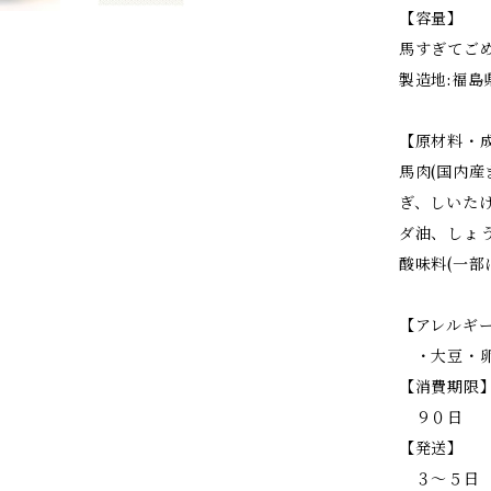
【容量】
馬すぎてご
製造地:福島
【原材料・
馬肉(国内
ぎ、しいた
ダ油、しょ
酸味料(一部
【アレルギ
・大豆・
【消費期限
９０日
【発送】
３〜５日