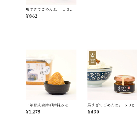
馬すぎてごめんね。 １３０
g
¥862
一年熟成会津柳津糀みそ
馬すぎてごめんね。 ５０g
¥1,275
¥430