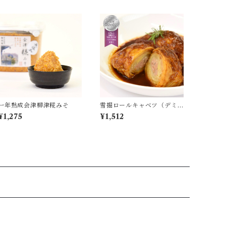
一年熟成会津柳津糀みそ
雪掘ロールキャベツ（デミ
グラスソース） 1パック／2
¥1,275
¥1,512
個入り