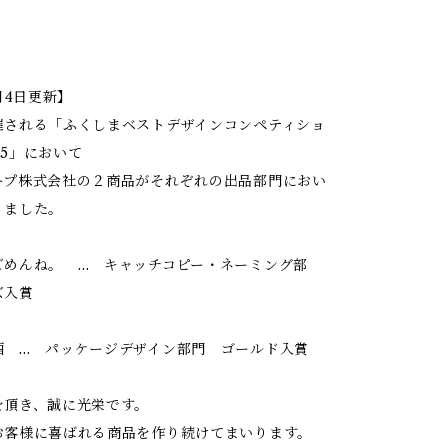
】
2月4日更新】
催される「ふくしまベストデザインコンペティショ
025」において
ープ株式会社の２商品がそれぞれの出品部門におい
りました。
ごめんね。 … キャッチコピー・ネーミング部
ズ入賞
酒 … パッケージデザイン部門 ゴールド入賞
を頂き、誠に光栄です。
お客様に喜ばれる商品を作り続けてまいります。