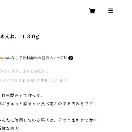
めんね。 １３０g
なら
手数料無料の
翌月払いでOK
かかります。
送料を確認する
00以上のご注文で国内送料が無料になります。
と自家製みそで作った、
味がぎゅっと詰まった食べ応えのある肉みそです！
めんねに使用している馬肉は、そのまま刺身で食べ
新鮮な馬肉。