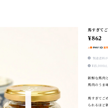
馬すぎてご
¥862
別途送料が
¥15,0
新鮮な馬肉
馬肉のうま
馬すぎてご
られるほど