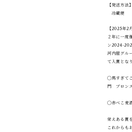
【発送方法
冷蔵便
【2025年
２年に一度
ン2024-2
河内屋グル
て入賞とな
◯馬すぎて
門 ブロン
◯赤べこ麦
栄えある賞
これからも