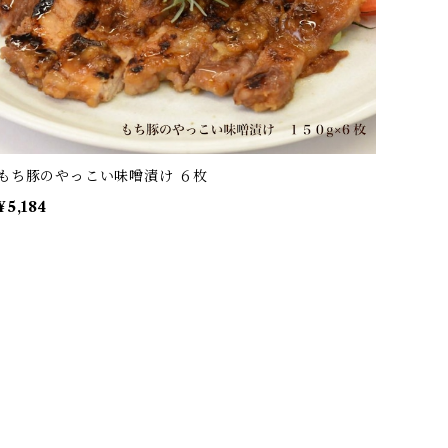
もち豚のやっこい味噌漬け ６枚
¥5,184