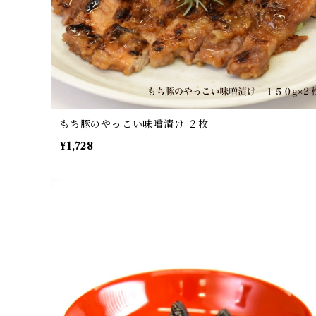
もち豚のやっこい味噌漬け ２枚
¥1,728