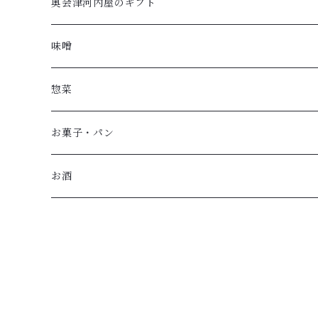
奥会津河内屋のギフト
味噌
惣菜
お菓子・パン
お酒