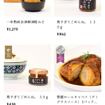
一年熟成会津柳津糀みそ
馬すぎてごめんね。 １３
０g
¥1,275
¥862
馬すぎてごめんね。 ５０g
雪掘ロールキャベツ（デミ
グラスソース） 1パック／
¥430