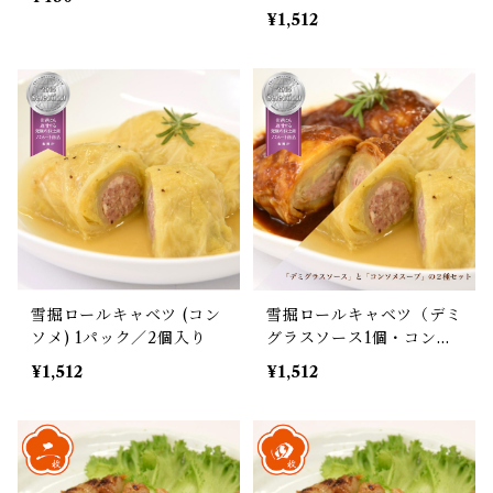
2個入り
¥1,512
雪掘ロールキャベツ (コン
雪掘ロールキャベツ（デミ
ソメ) 1パック／2個入り
グラスソース1個・コンソ
メ1個）2種セット
¥1,512
¥1,512