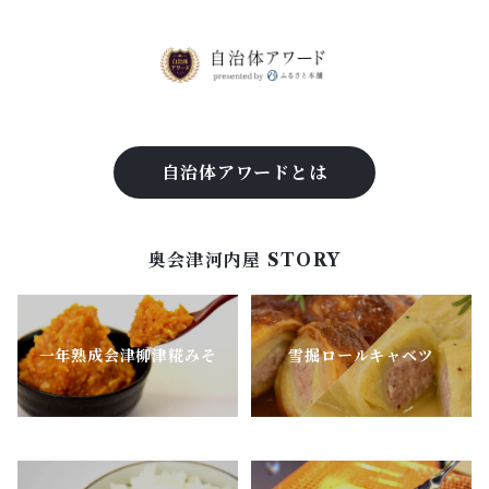
自治体アワードとは
奥会津河内屋 STORY
一年熟成会津柳津糀みそ
雪掘ロールキャベツ