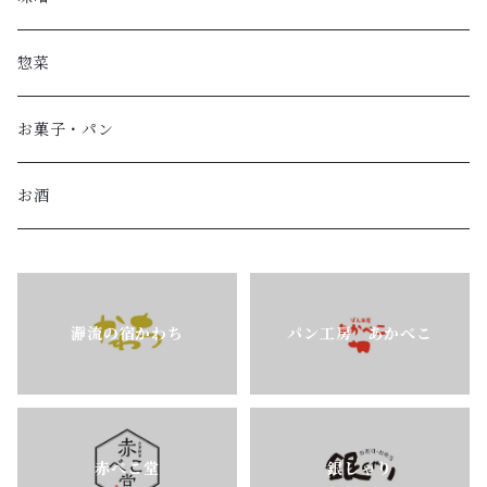
惣菜
お菓子・パン
お酒
瀞流の宿かわち
パン工房 あかべこ
赤べこ堂
銀しゃり